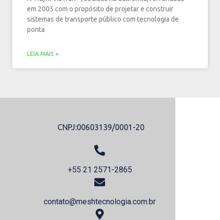
em 2005 com o propósito de projetar e construir
sistemas de transporte público com tecnologia de
ponta
LEIA MAIS »
CNPJ:00603139/0001-20
+55 21
+55 21 2571-2865​
contat
contato@meshtecnologia.com.br​
-